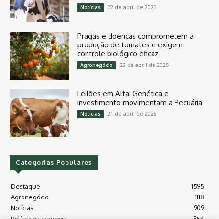
22 de abril de 2025
Notícias
Pragas e doenças comprometem a
produção de tomates e exigem
controle biológico eficaz
22 de abril de 2025
Agronegócio
Leilões em Alta: Genética e
investimento movimentam a Pecuária
21 de abril de 2025
Notícias
Categorias Populares
Destaque
1595
Agronegócio
1118
Notícias
909
Política e Economia
354