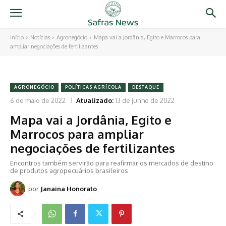
Início
Notícias
Agronegócio
Mapa vai a Jordânia, Egito e Marrocos para
ampliar negociações de fertilizantes
AGRONEGÓCIO
POLÍTICAS AGRÍCOLA
DESTAQUE
6 de maio de 2022
Atualizado:
13 de junho de 2022
Mapa vai a Jordânia, Egito e
Marrocos para ampliar
negociações de fertilizantes
Encontros também servirão para reafirmar os mercados de destino
de produtos agropecuários brasileiros
por
Janaina Honorato