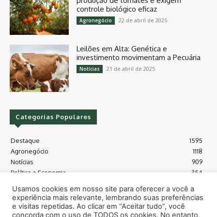
produção de tomates e exigem
controle biológico eficaz
22 de abril de 2025
Agronegócio
Leilões em Alta: Genética e
investimento movimentam a Pecuária
21 de abril de 2025
Notícias
Categorias Populares
Destaque
1595
Agronegócio
1118
Notícias
909
Política e Economia
354
Políticas Agrícola
175
Usamos cookies em nosso site para oferecer a você a
Máquinas e Tecnologia
128
experiência mais relevante, lembrando suas preferências
Grãos - soja e milho
118
e visitas repetidas. Ao clicar em “Aceitar tudo”, você
concorda com o uso de TODOS os cookies. No entanto,
Meio Ambiente
115