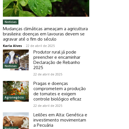
Notícias
Mudanças climáticas ameaçam a agricultura
brasileira: doenças em lavouras devem se
agravar até o fim do século
Karla Alves
-
22 de abril de 2025
Produtor rural já pode
preencher e encaminhar
Declaração de Rebanho
Notícias
2025
22 de abril de 2025
Pragas e doenças
comprometem a produção
de tomates e exigem
Agronegócio
controle biológico eficaz
22 de abril de 2025
Leilões em Alta: Genética e
investimento movimentam
a Pecuária
Notícias