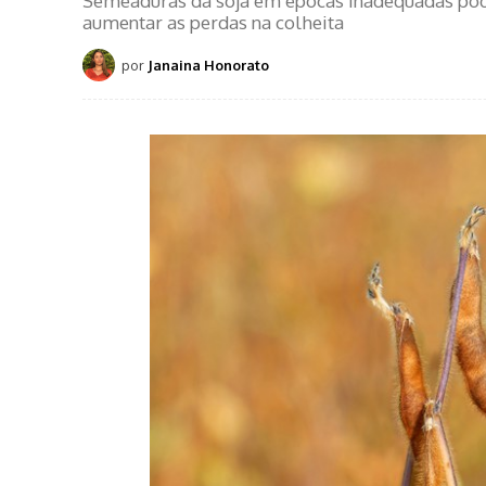
Semeaduras da soja em épocas inadequadas podem
aumentar as perdas na colheita
por
Janaina Honorato