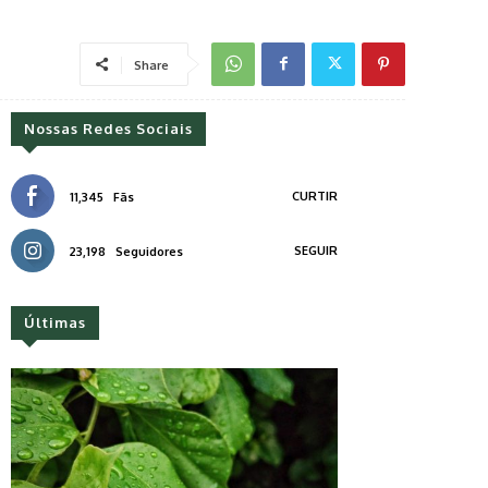
Share
Nossas Redes Sociais
CURTIR
11,345
Fãs
SEGUIR
23,198
Seguidores
Últimas