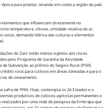
 época para plantar, levando em conta a região do país,
 elementos que influenciam diretamente no
omo temperatura, chuvas, umidade relativa do ar,
os solos, demanda hídrica das culturas e elementos
e).
ações do Zarc estão menos sujeitos aos riscos
iados pelo Programa de Garantia da Atividade
a de Subvenção ao prêmio do Seguro Rural (PSR).
 crédito rural para cultivos em áreas zoneadas e para o
tarias de zoneamento.
na safra de 1996. Hoje, contempla os 26 Estados e o
sistemas produtivos de cultivos agrícolas permanentes e
são realizados por uma rede de pesquisa da Embrapa que
 especialistas, em 32 centros de pesquisa da Embrapa e