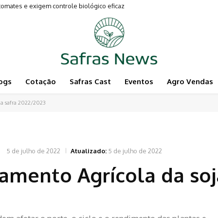
tes e exigem controle biológico eficaz
mentam a Pecuária
ogs
Cotação
Safras Cast
Eventos
Agro Vendas
ja safra 2022/2023
5 de julho de 2022
Atualizado:
5 de julho de 2022
mento Agrícola da soj