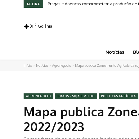
Pragas e doenças comprometem a produção de toma
Leilões em Alta: Genética e investimento movi
AGORA
C
31
Goiânia
Notícias
Bl
Início
Notícias
Agronegócio
Mapa publica Zoneamento Agrícola da so
AGRONEGÓCIO
GRÃOS - SOJA E MILHO
POLÍTICAS AGRÍCOLA
Mapa publica Zonea
2022/2023