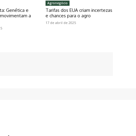
Agronegócio
ta: Genética e
Tarifas dos EUA criam incertezas
o movimentam a
e chances para o agro
17 de abril de 2025
25