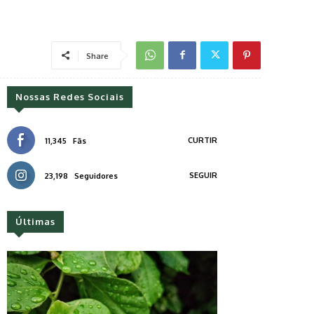
Share
Nossas Redes Sociais
CURTIR
11,345
Fãs
SEGUIR
23,198
Seguidores
Últimas