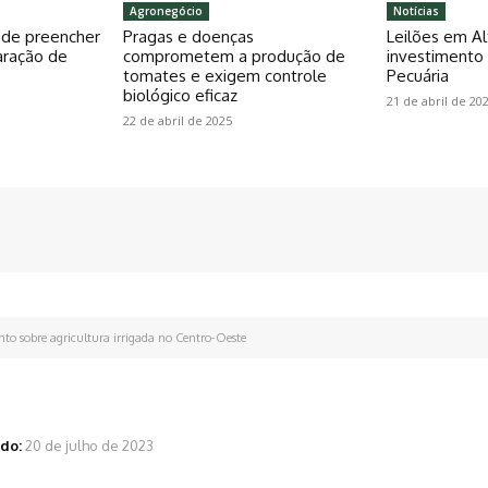
Agronegócio
Notícias
pode preencher
Pragas e doenças
Leilões em Al
aração de
comprometem a produção de
investiment
tomates e exigem controle
Pecuária
biológico eficaz
21 de abril de 20
22 de abril de 2025