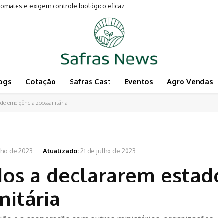
entam a Pecuária
ogs
Cotação
Safras Cast
Eventos
Agro Vendas
 de emergência zoossanitária
ulho de 2023
Atualizado:
21 de julho de 2023
dos a declararem estad
itária