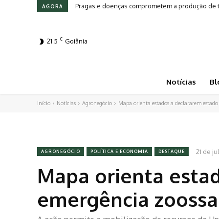
Leilões em Alta: Genética e investimento movim
AGORA
C
21.5
Goiânia
Notícias
Bl
Início
Notícias
Agronegócio
Mapa orienta estados a declararem estado
21 de j
AGRONEGÓCIO
POLÍTICA E ECONOMIA
DESTAQUE
Mapa orienta esta
emergência zoossan