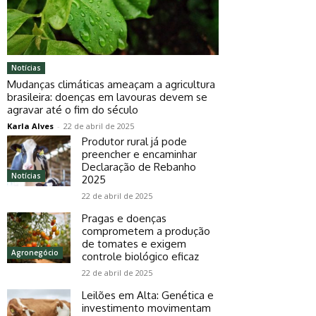
Notícias
Mudanças climáticas ameaçam a agricultura
brasileira: doenças em lavouras devem se
agravar até o fim do século
Karla Alves
-
22 de abril de 2025
Produtor rural já pode
preencher e encaminhar
Declaração de Rebanho
Notícias
2025
22 de abril de 2025
Pragas e doenças
comprometem a produção
de tomates e exigem
Agronegócio
controle biológico eficaz
22 de abril de 2025
Leilões em Alta: Genética e
investimento movimentam