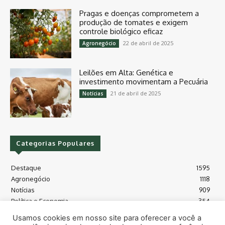
Pragas e doenças comprometem a
produção de tomates e exigem
controle biológico eficaz
22 de abril de 2025
Agronegócio
Leilões em Alta: Genética e
investimento movimentam a Pecuária
21 de abril de 2025
Notícias
Categorias Populares
Destaque
1595
Agronegócio
1118
Notícias
909
Política e Economia
354
Políticas Agrícola
175
Usamos cookies em nosso site para oferecer a você a
Máquinas e Tecnologia
128