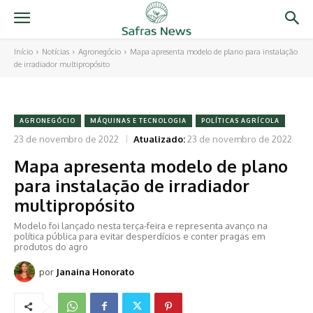
Início
Notícias
Agronegócio
Mapa apresenta modelo de plano para instalação
de irradiador multipropósito
AGRONEGÓCIO
MÁQUINAS E TECNOLOGIA
POLÍTICAS AGRÍCOLA
23 de novembro de 2022
Atualizado:
23 de novembro de 2022
Mapa apresenta modelo de plano
para instalação de irradiador
multipropósito
Modelo foi lançado nesta terça-feira e representa avanço na
política pública para evitar desperdícios e conter pragas em
produtos do agro
por
Janaina Honorato