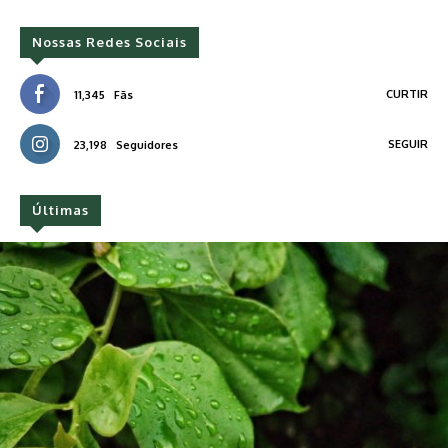
Nossas Redes Sociais
CURTIR
11,345
Fãs
SEGUIR
23,198
Seguidores
Últimas