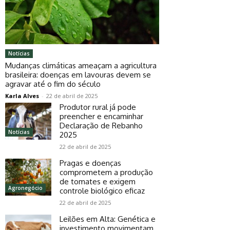
Notícias
Mudanças climáticas ameaçam a agricultura
brasileira: doenças em lavouras devem se
agravar até o fim do século
Karla Alves
-
22 de abril de 2025
Produtor rural já pode
preencher e encaminhar
Declaração de Rebanho
Notícias
2025
22 de abril de 2025
Pragas e doenças
comprometem a produção
de tomates e exigem
Agronegócio
controle biológico eficaz
22 de abril de 2025
Leilões em Alta: Genética e
investimento movimentam