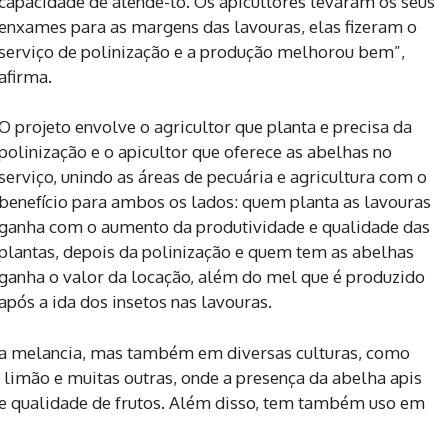
capacidade de atendê-lo. Os apicultores levaram os seus
enxames para as margens das lavouras, elas fizeram o
serviço de polinização e a produção melhorou bem”,
afirma.
O projeto envolve o agricultor que planta e precisa da
polinização e o apicultor que oferece as abelhas no
serviço, unindo as áreas de pecuária e agricultura com o
benefício para ambos os lados: quem planta as lavouras
ganha com o aumento da produtividade e qualidade das
plantas, depois da polinização e quem tem as abelhas
ganha o valor da locação, além do mel que é produzido
após a ida dos insetos nas lavouras.
 na melancia, mas também em diversas culturas, como
 limão e muitas outras, onde a presença da abelha apis
e e qualidade de frutos. Além disso, tem também uso em