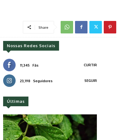
Share
Nossas Redes Sociais
CURTIR
11,345
Fãs
SEGUIR
23,198
Seguidores
Últimas