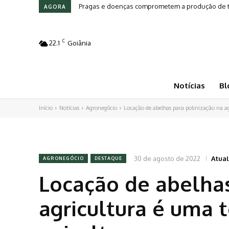
Pragas e doenças comprometem a produção de tomat
Leilões em Alta: Genética e investimento movim
AGORA
C
22.1
Goiânia
Notícias
Bl
Início
Notícias
Agronegócio
Locação de abelhas para polinização na a
30 de agosto de 2022
Atual
AGRONEGÓCIO
DESTAQUE
Locação de abelhas
agricultura é uma