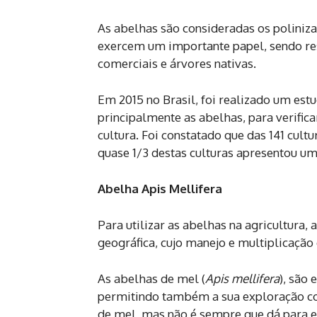
As abelhas são consideradas os poliniz
exercem um importante papel, sendo res
comerciais e árvores nativas.
Em 2015 no Brasil, foi realizado um est
principalmente as abelhas, para verific
cultura. Foi constatado que das 141 cul
quase 1/3 destas culturas apresentou u
Abelha Apis Mellifera
Para utilizar as abelhas na agricultura,
geográfica, cujo manejo e multiplicação
As abelhas de mel (
Apis mellifera
), são
permitindo também a sua exploração co
de mel, mas não é sempre que dá para en