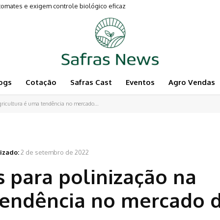
es e exigem controle biológico eficaz
entam a Pecuária
ogs
Cotação
Safras Cast
Eventos
Agro Vendas
gricultura é uma tendência no mercado...
izado:
2 de setembro de 2022
 para polinização na
 tendência no mercado 