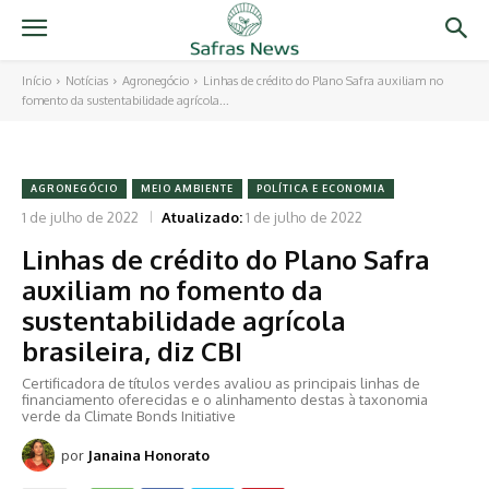
Início
Notícias
Agronegócio
Linhas de crédito do Plano Safra auxiliam no
fomento da sustentabilidade agrícola...
AGRONEGÓCIO
MEIO AMBIENTE
POLÍTICA E ECONOMIA
1 de julho de 2022
Atualizado:
1 de julho de 2022
Linhas de crédito do Plano Safra
auxiliam no fomento da
sustentabilidade agrícola
brasileira, diz CBI
Certificadora de títulos verdes avaliou as principais linhas de
financiamento oferecidas e o alinhamento destas à taxonomia
verde da Climate Bonds Initiative
por
Janaina Honorato