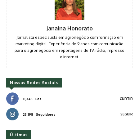
Janaina Honorato
Jornalista especialista em agronegócio com formação em
marketing digital. Experiência de 9 anos com comunicação
para o agronegócio em reportagens de TV, rádio, impresso
e internet.
Nossas Redes Sociais
CURTIR
11,345
Fãs
SEGUIR
23,198
Seguidores
Últimas