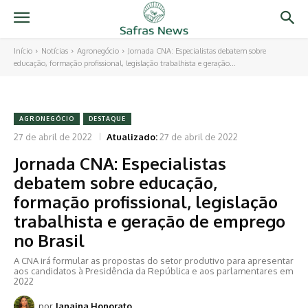
Início
Notícias
Agronegócio
Jornada CNA: Especialistas debatem sobre
educação, formação profissional, legislação trabalhista e geração...
AGRONEGÓCIO
DESTAQUE
27 de abril de 2022
Atualizado:
27 de abril de 2022
Jornada CNA: Especialistas
debatem sobre educação,
formação profissional, legislação
trabalhista e geração de emprego
no Brasil
A CNA irá formular as propostas do setor produtivo para apresentar
aos candidatos à Presidência da República e aos parlamentares em
2022
por
Janaina Honorato