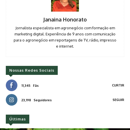
Janaina Honorato
Jornalista especialista em agronegócio com formação em
marketing digital. Experiência de 9 anos com comunicação
para o agronegócio em reportagens de TV, rádio, impresso
e internet.
Nossas Redes Sociais
CURTIR
11,345
Fãs
SEGUIR
23,198
Seguidores
Últimas