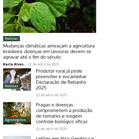
Notícias
Mudanças climáticas ameaçam a agricultura
brasileira: doenças em lavouras devem se
agravar até o fim do século
Karla Alves
-
22 de abril de 2025
Produtor rural já pode
preencher e encaminhar
Declaração de Rebanho
Notícias
2025
22 de abril de 2025
Pragas e doenças
comprometem a produção
de tomates e exigem
Agronegócio
controle biológico eficaz
22 de abril de 2025
Leilões em Alta: Genética e