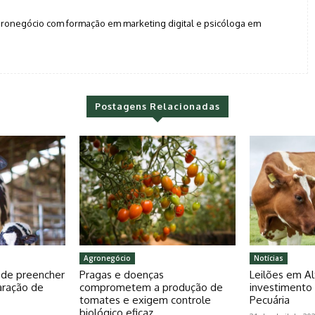
agronegócio com formação em marketing digital e psicóloga em
Postagens Relacionadas
Agronegócio
Notícias
pode preencher
Pragas e doenças
Leilões em Al
aração de
comprometem a produção de
investiment
tomates e exigem controle
Pecuária
biológico eficaz