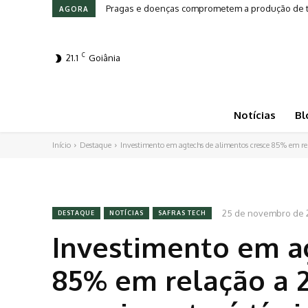
Pragas e doenças comprometem a produção de to
AGORA
C
21.1
Goiânia
Notícias
Bl
Início
Destaque
Investimento em agtechs de alimentos cresce 85% em re
25 de novembro de 
DESTAQUE
NOTÍCIAS
SAFRAS TECH
Investimento em a
85% em relação a 2