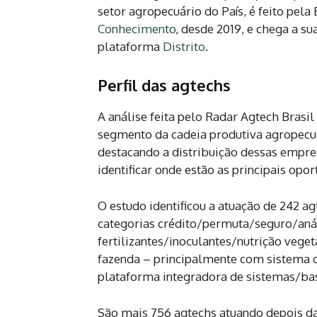
setor agropecuário do País, é feito pel
Conhecimento
, desde 2019, e chega a s
plataforma
Distrito
.
Perfil das agtechs
A análise feita pelo Radar Agtech Brasil
segmento da cadeia produtiva agropecuá
destacando a distribuição dessas empre
identificar onde estão as principais op
O estudo identificou a atuação de 242 
categorias crédito/permuta/seguro/análi
fertilizantes/inoculantes/nutrição vege
fazenda – principalmente com sistema d
plataforma integradora de sistemas/bas
São mais 756 agtechs atuando depois da