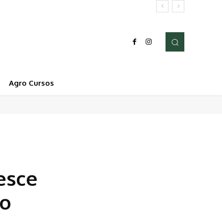
Agro Cursos
esce
 o