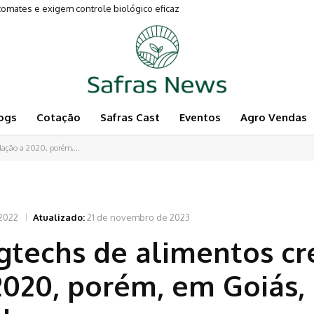
mates e exigem controle biológico eficaz
ogs
Cotação
Safras Cast
Eventos
Agro Vendas
lação a 2020, porém,...
2022
Atualizado:
21 de novembro de 2023
gtechs de alimentos cr
020, porém, em Goiás,