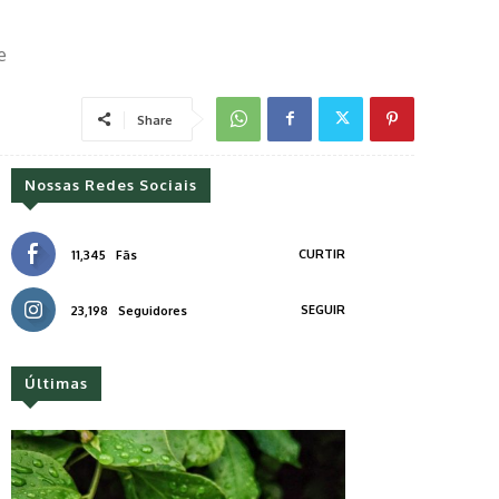
e
Share
Nossas Redes Sociais
CURTIR
11,345
Fãs
SEGUIR
23,198
Seguidores
Últimas