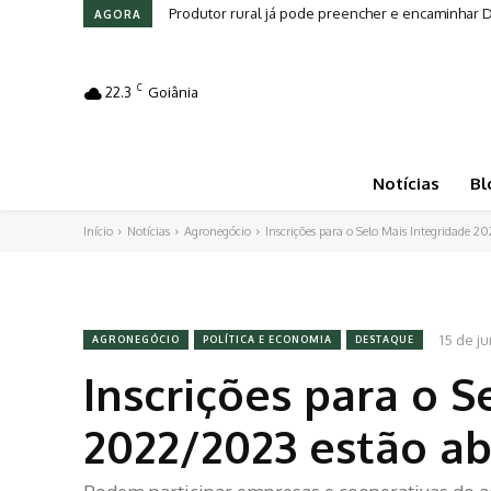
Produtor rural já pode preencher e encaminhar De
Pragas e doenças comprometem a produção de to
AGORA
C
22.3
Goiânia
Notícias
Bl
Início
Notícias
Agronegócio
Inscrições para o Selo Mais Integridade 20
15 de j
AGRONEGÓCIO
POLÍTICA E ECONOMIA
DESTAQUE
Inscrições para o S
2022/2023 estão ab