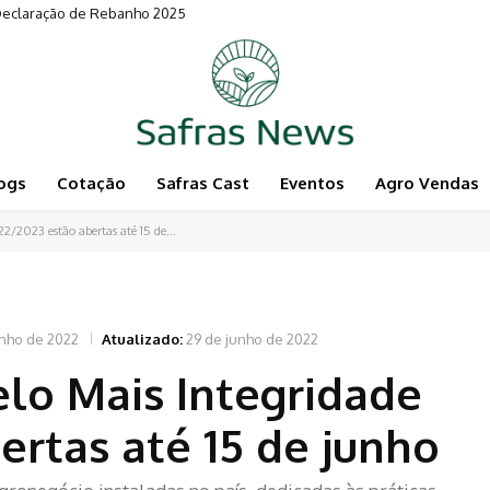
claração de Rebanho 2025
mates e exigem controle biológico eficaz
ogs
Cotação
Safras Cast
Eventos
Agro Vendas
22/2023 estão abertas até 15 de...
unho de 2022
Atualizado:
29 de junho de 2022
elo Mais Integridade
ertas até 15 de junho