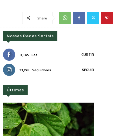
Share
Nossas Redes Sociais
CURTIR
11,345
Fãs
SEGUIR
23,198
Seguidores
Últimas