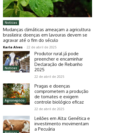
Notícias
Mudanças climáticas ameaçam a agricultura
brasileira: doenças em lavouras devem se
agravar até o fim do século
Karla Alves
-
22 de abril de 2025
Produtor rural já pode
preencher e encaminhar
Declaração de Rebanho
Notícias
2025
22 de abril de 2025
Pragas e doenças
comprometem a produção
de tomates e exigem
Agronegócio
controle biológico eficaz
22 de abril de 2025
Leilões em Alta: Genética e
investimento movimentam
a Pecuária
Notícias