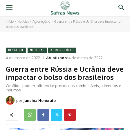
Início
Notícias
Agronegócio
Guerra entre Rússia e Ucrânia deve impactar o
bolso dos brasileiros
DESTAQUE
NOTÍCIAS
AGRONEGÓCIO
4 de março de 2022
Atualizado:
4 de março de 2022
Guerra entre Rússia e Ucrânia deve
impactar o bolso dos brasileiros
Conflitos podem influenciar preços dos combustíveis, alimentos e
insumos
por
Janaina Honorato