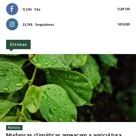
CURTIR
11,345
Fãs
SEGUIR
23,198
Seguidores
Últimas
Notícias
Mudanças climáticas ameaçam a agricultura