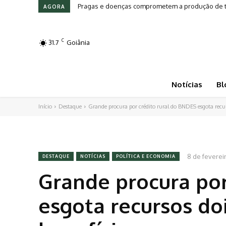
Pragas e doenças comprometem a produção de to
Leilões em Alta: Genética e investimento mov
AGORA
C
31.7
Goiânia
Notícias
Bl
Início
Destaque
Grande procura por crédito rural do BNDES esgota recurs
8 de feverei
DESTAQUE
NOTÍCIAS
POLÍTICA E ECONOMIA
Grande procura por
esgota recursos do