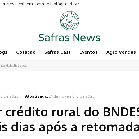
mates e exigem controle biológico eficaz
imentam a Pecuária
ogs
Cotação
Safras Cast
Eventos
Agro Vendas
os dois dias após...
ro de 2023
Atualizado:
21 de novembro de 2023
 crédito rural do BNDE
is dias após a retomad