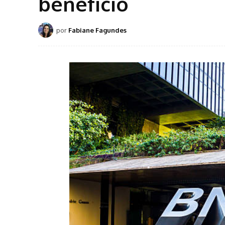
benefício
por
Fabiane Fagundes