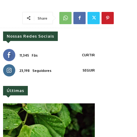
Share
Nossas Redes Sociais
CURTIR
11,345
Fãs
SEGUIR
23,198
Seguidores
Últimas