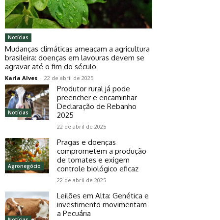
Notícias
Mudanças climáticas ameaçam a agricultura
brasileira: doenças em lavouras devem se
agravar até o fim do século
Karla Alves
-
22 de abril de 2025
Produtor rural já pode
preencher e encaminhar
Declaração de Rebanho
Notícias
2025
22 de abril de 2025
Pragas e doenças
comprometem a produção
de tomates e exigem
Agronegócio
controle biológico eficaz
22 de abril de 2025
Leilões em Alta: Genética e
investimento movimentam
a Pecuária
Notícias