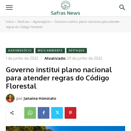
Início
Notícias
Agronegócio
Governo institui plano nacional para atender
regras do Código Florestal
AGRONEGÓCIO
MEIO AMBIENTE
DESTAQUE
1 de junho de 2022
Atualizado:
29 de junho de 2022
Governo institui plano nacional
para atender regras do Código
Florestal
por
Janaina Honorato