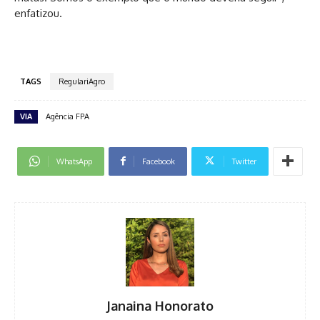
enfatizou.
TAGS
RegulariAgro
VIA
Agência FPA
WhatsApp
Facebook
Twitter
Janaina Honorato