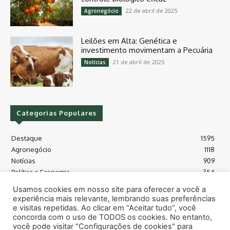
22 de abril de 2025
Agronegócio
Leilões em Alta: Genética e
investimento movimentam a Pecuária
21 de abril de 2025
Notícias
Categorias Populares
Destaque
1595
Agronegócio
1118
Notícias
909
Política e Economia
354
Políticas Agrícola
175
Usamos cookies em nosso site para oferecer a você a
Máquinas e Tecnologia
128
experiência mais relevante, lembrando suas preferências
Grãos - soja e milho
118
e visitas repetidas. Ao clicar em “Aceitar tudo”, você
concorda com o uso de TODOS os cookies. No entanto,
Meio Ambiente
115
você pode visitar "Configurações de cookies" para