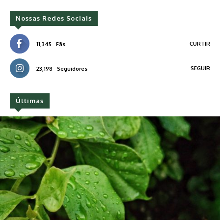
Nossas Redes Sociais
CURTIR
11,345
Fãs
SEGUIR
23,198
Seguidores
Últimas