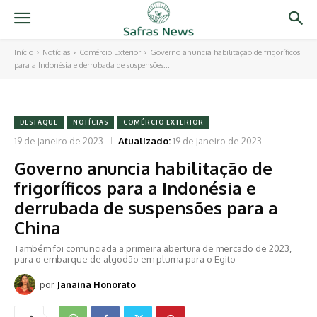
Início
Notícias
Comércio Exterior
Governo anuncia habilitação de frigoríficos
para a Indonésia e derrubada de suspensões...
DESTAQUE
NOTÍCIAS
COMÉRCIO EXTERIOR
19 de janeiro de 2023
Atualizado:
19 de janeiro de 2023
Governo anuncia habilitação de
frigoríficos para a Indonésia e
derrubada de suspensões para a
China
Também foi comunciada a primeira abertura de mercado de 2023,
para o embarque de algodão em pluma para o Egito
por
Janaina Honorato