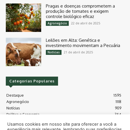
Pragas e doenças comprometem a
produção de tomates e exigem
controle biológico eficaz
22 de abril de 2025
Agronegócio
Leilões em Alta: Genética e
investimento movimentam a Pecuária
21 de abril de 2025
Notícias
Categorias Populares
Destaque
1595
Agronegócio
1118
Notícias
909
Política e Economia
354
Políticas Agrícola
175
Usamos cookies em nosso site para oferecer a você a
Máquinas e Tecnologia
128
experiência mais relevante, lembrando suas preferências