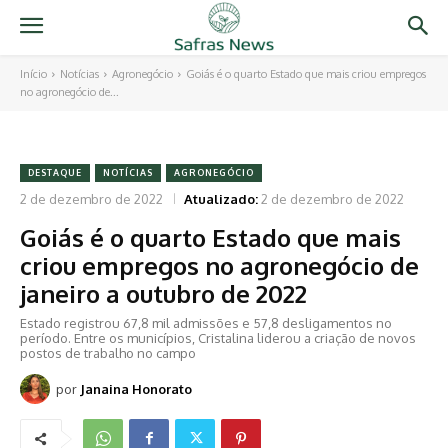
Início
Notícias
Agronegócio
Goiás é o quarto Estado que mais criou empregos
no agronegócio de...
DESTAQUE
NOTÍCIAS
AGRONEGÓCIO
2 de dezembro de 2022
Atualizado:
2 de dezembro de 2022
Goiás é o quarto Estado que mais
criou empregos no agronegócio de
janeiro a outubro de 2022
Estado registrou 67,8 mil admissões e 57,8 desligamentos no
período. Entre os municípios, Cristalina liderou a criação de novos
postos de trabalho no campo
por
Janaina Honorato