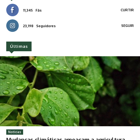
CURTIR
11,345
Fãs
SEGUIR
23,198
Seguidores
Últimas
Notícias
Mudanças climáticas ameaçam a agricultura