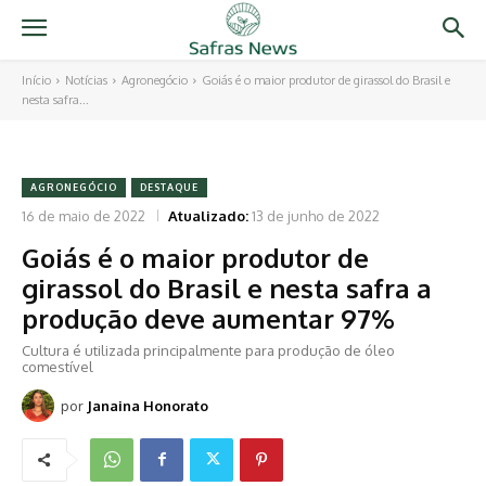
Início
Notícias
Agronegócio
Goiás é o maior produtor de girassol do Brasil e
nesta safra...
AGRONEGÓCIO
DESTAQUE
16 de maio de 2022
Atualizado:
13 de junho de 2022
Goiás é o maior produtor de
girassol do Brasil e nesta safra a
produção deve aumentar 97%
Cultura é utilizada principalmente para produção de óleo
comestível
por
Janaina Honorato