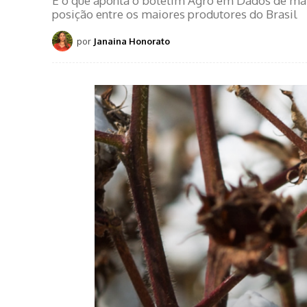
É o que aponta o boletim Agro em Dados de març
posição entre os maiores produtores do Brasil
por
Janaina Honorato