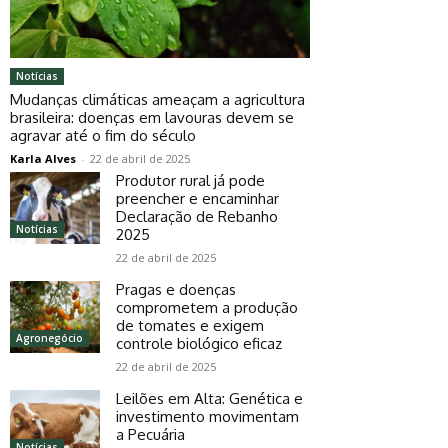
Notícias
Mudanças climáticas ameaçam a agricultura
brasileira: doenças em lavouras devem se
agravar até o fim do século
Karla Alves
-
22 de abril de 2025
Produtor rural já pode
preencher e encaminhar
Declaração de Rebanho
Notícias
2025
22 de abril de 2025
Pragas e doenças
comprometem a produção
de tomates e exigem
Agronegócio
controle biológico eficaz
22 de abril de 2025
Leilões em Alta: Genética e
investimento movimentam
a Pecuária
Notícias