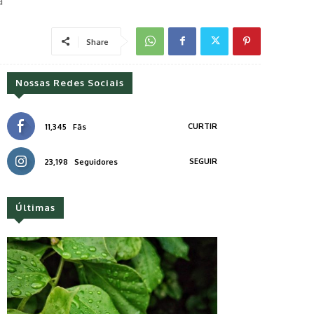
a
Share
Nossas Redes Sociais
CURTIR
11,345
Fãs
SEGUIR
23,198
Seguidores
Últimas