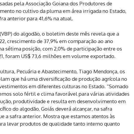
sadas pela Associação Goiana dos Produtores de
umento no cultivo da pluma em área irrigada no Estado,
ra anterior para 41,6% na atual.
(VBP) do algodão, o boletim deste mês revela que a
022, crescimento de 37,9% em comparação ao ano
 na sétima posição, com 2,0% de participação entre os
021, foram US$ 73,6 milhões em volume exportado.
cultura, Pecuária e Abastecimento, Tiago Mendonça, os
lam que há uma diversificação de produção agrícola no
nvestimentos em diferentes culturas no Estado. “Somado
temos solo fértil e clima favorável para várias atividades
odução, produtividade e resulta em desenvolvimento em
ífico do algodão, Goiás deverá alcançar, na safra
e a safra anterior. Mostra que estamos atentos às
a levar produtos de qualidade tanto interno quanto