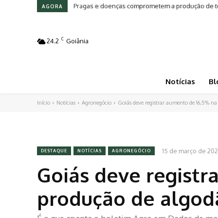
Leilões em Alta: Genética e investimento movim
AGORA
C
24.2
Goiânia
Notícias
Bl
Início
Notícias
Agronegócio
Goiás deve registrar aumento de 16,5% na
15 de março de 20
DESTAQUE
NOTÍCIAS
AGRONEGÓCIO
Goiás deve registr
produção de algod