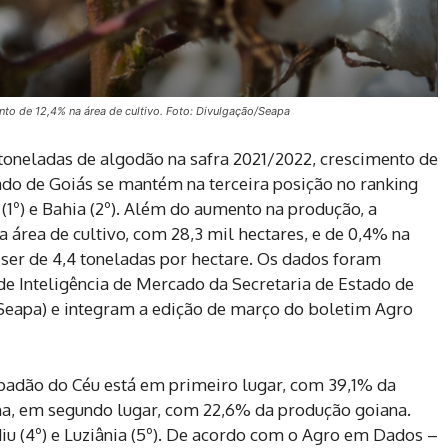
to de 12,4% na área de cultivo. Foto: Divulgação/Seapa
toneladas de algodão na safra 2021/2022, crescimento de
tado de Goiás se mantém na terceira posição no ranking
(1º) e Bahia (2º). Além do aumento na produção, a
 área de cultivo, com 28,3 mil hectares, e de 0,4% na
ser de 4,4 toneladas por hectare. Os dados foram
de Inteligência de Mercado da Secretaria de Estado de
(Seapa) e integram a edição de março do boletim Agro
padão do Céu está em primeiro lugar, com 39,1% da
ina, em segundo lugar, com 22,6% da produção goiana.
diu (4º) e Luziânia (5º). De acordo com o Agro em Dados –