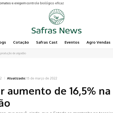
entam a Pecuária
ogs
Cotação
Safras Cast
Eventos
Agro Vendas
 produção de algodão
22
Atualizado:
15 de março de 2022
ar aumento de 16,5% na
ão