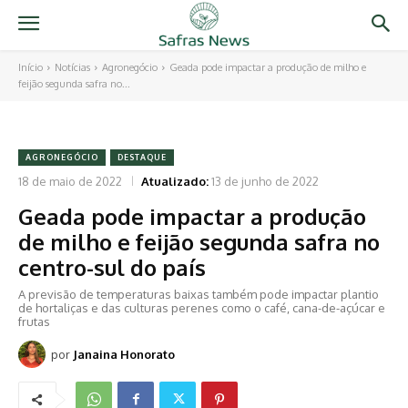
Início
Notícias
Agronegócio
Geada pode impactar a produção de milho e
feijão segunda safra no...
AGRONEGÓCIO
DESTAQUE
18 de maio de 2022
Atualizado:
13 de junho de 2022
Geada pode impactar a produção
de milho e feijão segunda safra no
centro-sul do país
A previsão de temperaturas baixas também pode impactar plantio
de hortaliças e das culturas perenes como o café, cana-de-açúcar e
frutas
por
Janaina Honorato