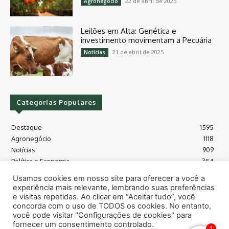
22 de abril de 2025
Agronegócio
Leilões em Alta: Genética e
investimento movimentam a Pecuária
21 de abril de 2025
Notícias
Categorias Populares
Destaque
1595
Agronegócio
1118
Notícias
909
Política e Economia
354
Políticas Agrícola
175
Usamos cookies em nosso site para oferecer a você a
Máquinas e Tecnologia
128
experiência mais relevante, lembrando suas preferências
Grãos - soja e milho
118
e visitas repetidas. Ao clicar em “Aceitar tudo”, você
concorda com o uso de TODOS os cookies. No entanto,
Meio Ambiente
115
você pode visitar "Configurações de cookies" para
fornecer um consentimento controlado.
1