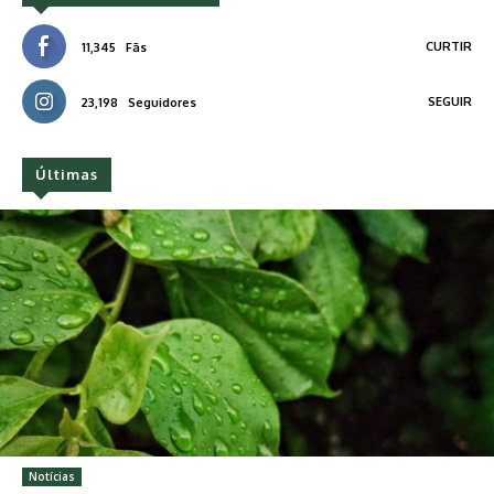
CURTIR
11,345
Fãs
SEGUIR
23,198
Seguidores
Últimas
Notícias