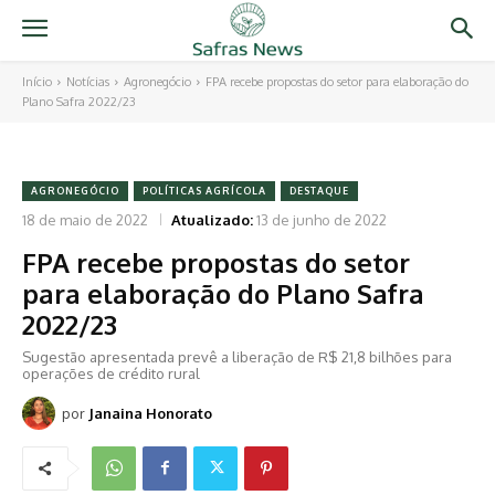
Início
Notícias
Agronegócio
FPA recebe propostas do setor para elaboração do
Plano Safra 2022/23
AGRONEGÓCIO
POLÍTICAS AGRÍCOLA
DESTAQUE
18 de maio de 2022
Atualizado:
13 de junho de 2022
FPA recebe propostas do setor
para elaboração do Plano Safra
2022/23
Sugestão apresentada prevê a liberação de R$ 21,8 bilhões para
operações de crédito rural
por
Janaina Honorato