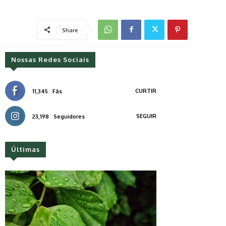
Share
Nossas Redes Sociais
CURTIR
11,345
Fãs
SEGUIR
23,198
Seguidores
Últimas