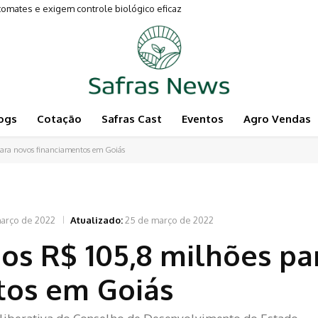
tes e exigem controle biológico eficaz
mentam a Pecuária
ogs
Cotação
Safras Cast
Eventos
Agro Vendas
para novos financiamentos em Goiás
arço de 2022
Atualizado:
25 de março de 2022
os R$ 105,8 milhões pa
tos em Goiás