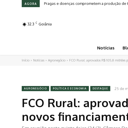
Pragas e doenças comprometem a produção de toma
Leilões em Alta: Genética e investimento movi
AGORA
C
32.3
Goiânia
Notícias
Bl
Início
Notícias
Agronegócio
FCO Rural: aprovados R$ 105,8 milhões 
25 de m
AGRONEGÓCIO
POLÍTICA E ECONOMIA
DESTAQUE
FCO Rural: aprovad
novos financiamen