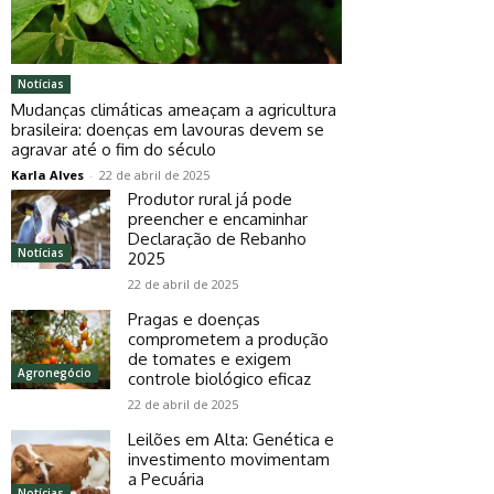
Notícias
Mudanças climáticas ameaçam a agricultura
brasileira: doenças em lavouras devem se
agravar até o fim do século
Karla Alves
-
22 de abril de 2025
Produtor rural já pode
preencher e encaminhar
Declaração de Rebanho
Notícias
2025
22 de abril de 2025
Pragas e doenças
comprometem a produção
de tomates e exigem
Agronegócio
controle biológico eficaz
22 de abril de 2025
Leilões em Alta: Genética e
investimento movimentam
a Pecuária
Notícias