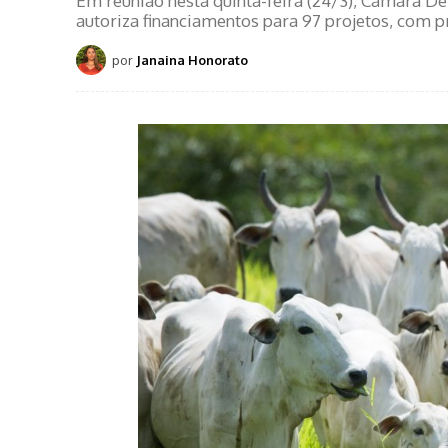
Em reunião nesta quinta-feira (24/3), Câmara D
autoriza financiamentos para 97 projetos, com 
por
Janaina Honorato