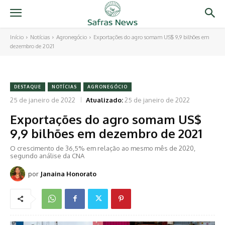
Início
Notícias
Agronegócio
Exportações do agro somam US$ 9,9 bilhões em
dezembro de 2021
DESTAQUE
NOTÍCIAS
AGRONEGÓCIO
25 de janeiro de 2022
Atualizado:
25 de janeiro de 2022
Exportações do agro somam US$
9,9 bilhões em dezembro de 2021
O crescimento de 36,5% em relação ao mesmo mês de 2020,
segundo análise da CNA
por
Janaina Honorato