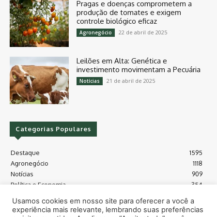
Pragas e doenças comprometem a
produção de tomates e exigem
controle biológico eficaz
22 de abril de 2025
Agronegócio
Leilões em Alta: Genética e
investimento movimentam a Pecuária
21 de abril de 2025
Notícias
Categorias Populares
Destaque
1595
Agronegócio
1118
Notícias
909
Política e Economia
354
Políticas Agrícola
175
Usamos cookies em nosso site para oferecer a você a
Máquinas e Tecnologia
128
experiência mais relevante, lembrando suas preferências
Grãos - soja e milho
118