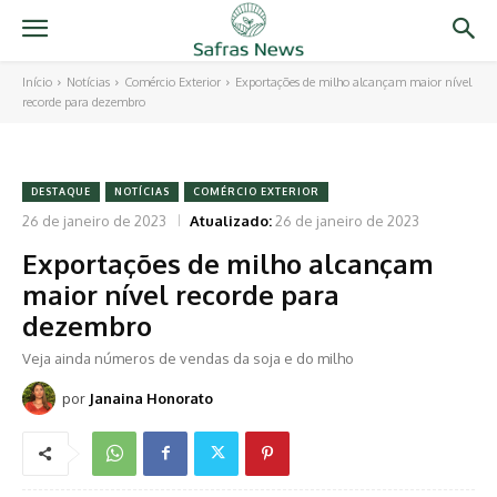
Início
Notícias
Comércio Exterior
Exportações de milho alcançam maior nível
recorde para dezembro
DESTAQUE
NOTÍCIAS
COMÉRCIO EXTERIOR
26 de janeiro de 2023
Atualizado:
26 de janeiro de 2023
Exportações de milho alcançam
maior nível recorde para
dezembro
Veja ainda números de vendas da soja e do milho
por
Janaina Honorato