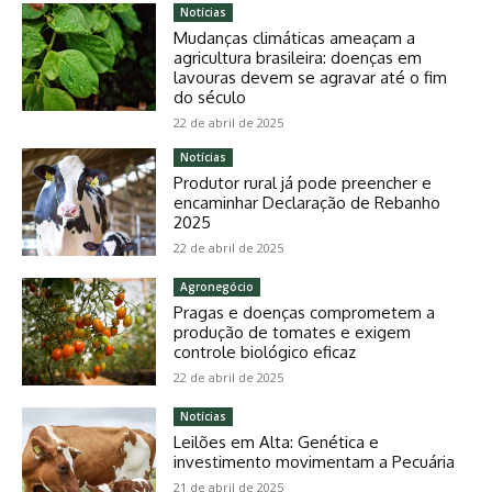
Notícias
Mudanças climáticas ameaçam a
agricultura brasileira: doenças em
lavouras devem se agravar até o fim
do século
22 de abril de 2025
Notícias
Produtor rural já pode preencher e
encaminhar Declaração de Rebanho
2025
22 de abril de 2025
Agronegócio
Pragas e doenças comprometem a
produção de tomates e exigem
controle biológico eficaz
22 de abril de 2025
Notícias
Leilões em Alta: Genética e
investimento movimentam a Pecuária
21 de abril de 2025