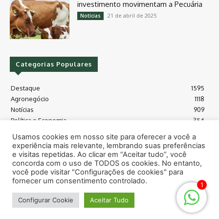
investimento movimentam a Pecuária
21 de abril de 2025
Notícias
Categorias Populares
Destaque
1595
Agronegócio
1118
Notícias
909
Política e Economia
354
Políticas Agrícola
175
Usamos cookies em nosso site para oferecer a você a
Máquinas e Tecnologia
128
experiência mais relevante, lembrando suas preferências
Grãos - soja e milho
118
e visitas repetidas. Ao clicar em “Aceitar tudo”, você
concorda com o uso de TODOS os cookies. No entanto,
Meio Ambiente
115
você pode visitar "Configurações de cookies" para
fornecer um consentimento controlado.
1
© Todos os direitos reservados safras.news
Configurar Cookie
Aceitar Tudo
Sobre
Contato
Termos de uso
Política de privacidade