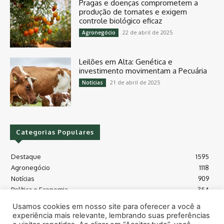
Pragas e doenças comprometem a
produção de tomates e exigem
controle biológico eficaz
22 de abril de 2025
Agronegócio
Leilões em Alta: Genética e
investimento movimentam a Pecuária
21 de abril de 2025
Notícias
Categorias Populares
Destaque
1595
Agronegócio
1118
Notícias
909
Política e Economia
354
Políticas Agrícola
175
Usamos cookies em nosso site para oferecer a você a
Máquinas e Tecnologia
128
experiência mais relevante, lembrando suas preferências
Grãos - soja e milho
118