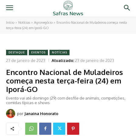
Início
Notícias
Agronegócio
Encontro Nacional de Muladeiros começa nesta
terça-feira (24) em Iporá-GO
DESTAQUE
EVENTOS
NOTÍCIAS
23 de janeiro de 2023
Atualizado:
23 de janeiro de 2023
Encontro Nacional de Muladeiros
começa nesta terça-feira (24) em
Iporá-GO
Evento vai até domingo (29) com desfile de animais, competições,
comidas típicas e shows
por
Janaina Honorato