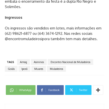
embala o encerramento da festa é a dupla Rio Negro e
Solimões.
Ingressos
Os ingressos são vendidos em lotes, mais informações em
(62) 98621-6877 ou (64) 3674-1292. Nas redes sociais
@encontromuladeirosipora também tem mais detalhes.
TAGS
Amog
Asininos
Encontro Nacional de Muladeiros
Goiás
Iporá
Muares
Muladeiros
WhatsApp
Facebook
Twitter