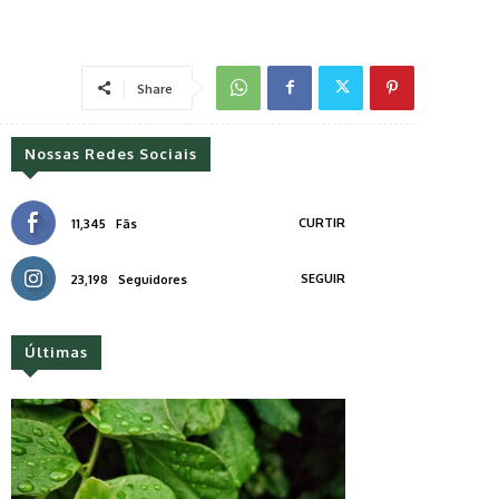
Share
Nossas Redes Sociais
CURTIR
11,345
Fãs
SEGUIR
23,198
Seguidores
Últimas