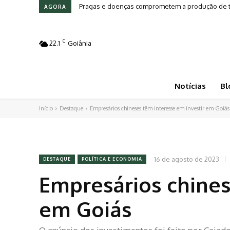
Pragas e doenças comprometem a produção de tom
Leilões em Alta: Genética e investimento movi
AGORA
C
22.1
Goiânia
Notícias
Bl
Início
Destaque
Empresários chineses têm interesse em investir em Goiás
16 de agosto de 2023
DESTAQUE
POLÍTICA E ECONOMIA
Empresários chines
em Goiás