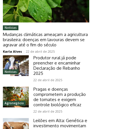
Notícias
Mudanças climáticas ameaçam a agricultura
brasileira: doenças em lavouras devem se
agravar até o fim do século
Karla Alves
-
22 de abril de 2025
Produtor rural já pode
preencher e encaminhar
Declaração de Rebanho
Notícias
2025
22 de abril de 2025
Pragas e doenças
comprometem a produção
de tomates e exigem
Agronegócio
controle biológico eficaz
22 de abril de 2025
Leilões em Alta: Genética e
investimento movimentam