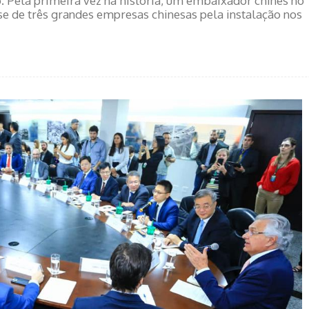
o. Pela primeira vez na história, um embaixador chinês no
sse de três grandes empresas chinesas pela instalação nos