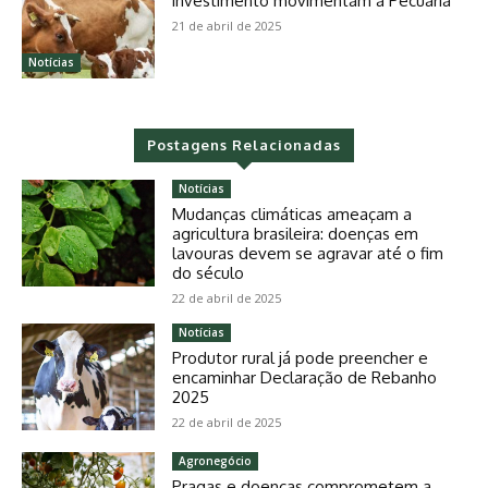
investimento movimentam a Pecuária
21 de abril de 2025
Notícias
Postagens Relacionadas
Notícias
Mudanças climáticas ameaçam a
agricultura brasileira: doenças em
lavouras devem se agravar até o fim
do século
22 de abril de 2025
Notícias
Produtor rural já pode preencher e
encaminhar Declaração de Rebanho
2025
22 de abril de 2025
Agronegócio
Pragas e doenças comprometem a