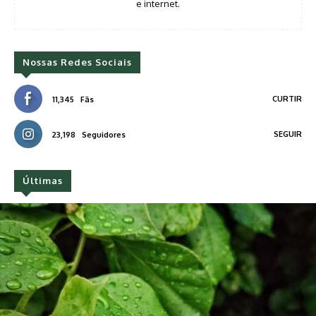
e internet.
Nossas Redes Sociais
CURTIR
11,345
Fãs
SEGUIR
23,198
Seguidores
Últimas