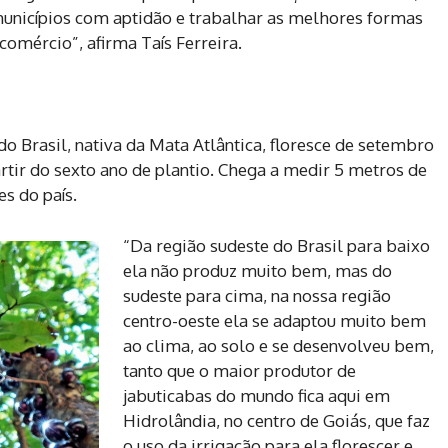
unicípios com aptidão e trabalhar as melhores formas
comércio”, afirma Taís Ferreira.
do Brasil, nativa da Mata Atlântica, floresce de setembro
tir do sexto ano de plantio. Chega a medir 5 metros de
s do país.
“Da região sudeste do Brasil para baixo
ela não produz muito bem, mas do
sudeste para cima, na nossa região
centro-oeste ela se adaptou muito bem
ao clima, ao solo e se desenvolveu bem,
tanto que o maior produtor de
jabuticabas do mundo fica aqui em
Hidrolândia, no centro de Goiás, que faz
o uso da irrigação para ela florescer e