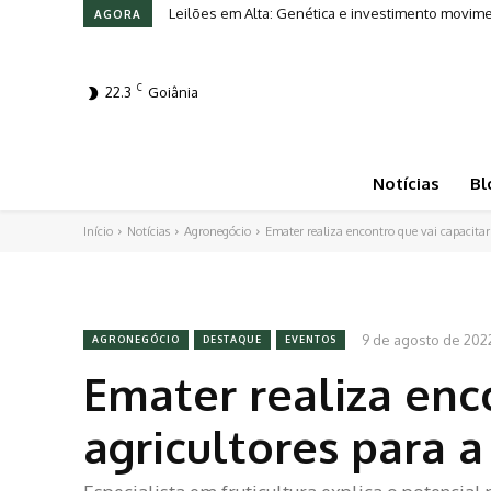
Leilões em Alta: Genética e investimento movim
AGORA
C
22.3
Goiânia
Notícias
Bl
Início
Notícias
Agronegócio
Emater realiza encontro que vai capacitar
9 de agosto de 202
AGRONEGÓCIO
DESTAQUE
EVENTOS
Emater realiza enc
agricultores para 