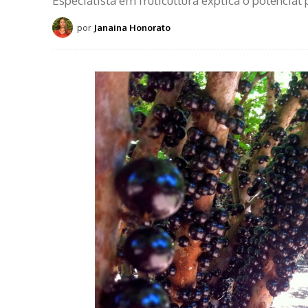
Especialista em fruticultura explica o potencial 
por
Janaina Honorato