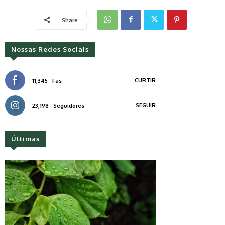
Share
Nossas Redes Sociais
CURTIR
11,345
Fãs
SEGUIR
23,198
Seguidores
Últimas