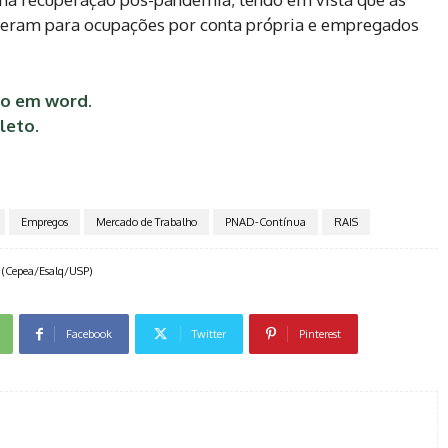
reram para ocupações por conta própria e empregados
to em word.
leto.
Empregos
Mercado de Trabalho
PNAD-Contínua
RAIS
 (Cepea/Esalq/USP)
Facebook
Twitter
Pinterest