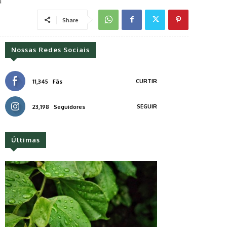
a
Share
Nossas Redes Sociais
CURTIR
11,345
Fãs
SEGUIR
23,198
Seguidores
Últimas