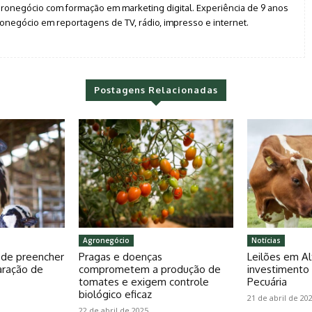
agronegócio com formação em marketing digital. Experiência de 9 anos
negócio em reportagens de TV, rádio, impresso e internet.
Postagens Relacionadas
Agronegócio
Notícias
pode preencher
Pragas e doenças
Leilões em Al
aração de
comprometem a produção de
investiment
tomates e exigem controle
Pecuária
biológico eficaz
21 de abril de 20
22 de abril de 2025