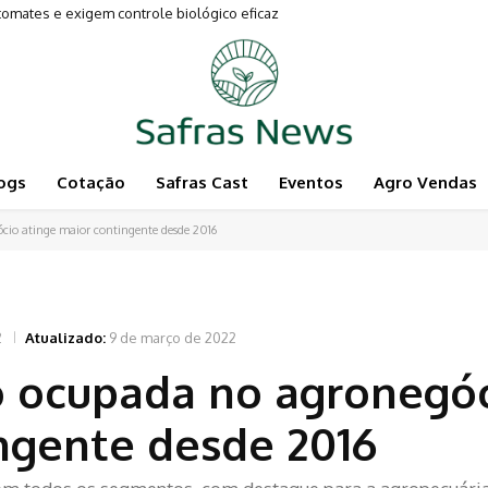
mates e exigem controle biológico eficaz
vimentam a Pecuária
ogs
Cotação
Safras Cast
Eventos
Agro Vendas
io atinge maior contingente desde 2016
2
Atualizado:
9 de março de 2022
o ocupada no agronegó
ngente desde 2016