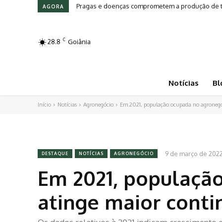
Pragas e doenças comprometem a produção de to
Leilões em Alta: Genética e investimento mo
AGORA
C
28.8
Goiânia
Notícias
Bl
Início
Notícias
Agronegócio
Em 2021, população ocupada no agronegóc
9 de março de 202
DESTAQUE
NOTÍCIAS
AGRONEGÓCIO
Em 2021, populaçã
atinge maior conti