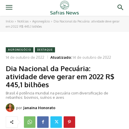
Início
Notícias
Agronegócio
Dia Nacional da Pecuária: atividade deve gerar
em 2022 R$ 445,1 bilhões
AGRONEGÓCIO
DESTAQUE
14 de outubro de 2022
Atualizado:
14 de outubro de 2022
Dia Nacional da Pecuária:
atividade deve gerar em 2022 R$
445,1 bilhões
Brasil é potência mundial na pecuária com diversificação de
rebanhos: bovinos, suínos e aves
por
Janaina Honorato