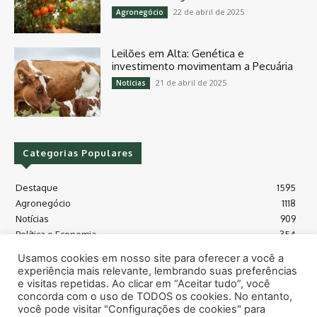
22 de abril de 2025
Agronegócio
Leilões em Alta: Genética e
investimento movimentam a Pecuária
21 de abril de 2025
Notícias
Categorias Populares
Destaque
1595
Agronegócio
1118
Notícias
909
Política e Economia
354
Políticas Agrícola
175
Usamos cookies em nosso site para oferecer a você a
Máquinas e Tecnologia
128
experiência mais relevante, lembrando suas preferências
Grãos - soja e milho
118
e visitas repetidas. Ao clicar em “Aceitar tudo”, você
concorda com o uso de TODOS os cookies. No entanto,
Meio Ambiente
115
você pode visitar "Configurações de cookies" para