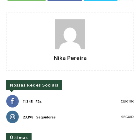
Nika Pereira
Nossas Redes Sociais
CURTIR
11,345
Fãs
SEGUIR
23,198
Seguidores
Últimas