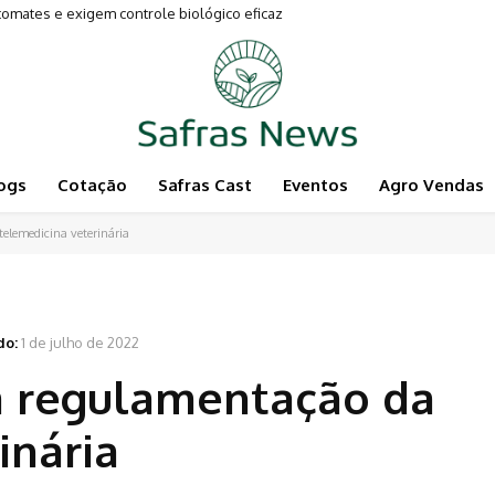
tes e exigem controle biológico eficaz
mentam a Pecuária
ogs
Cotação
Safras Cast
Eventos
Agro Vendas
lemedicina veterinária
do:
1 de julho de 2022
a regulamentação da
inária