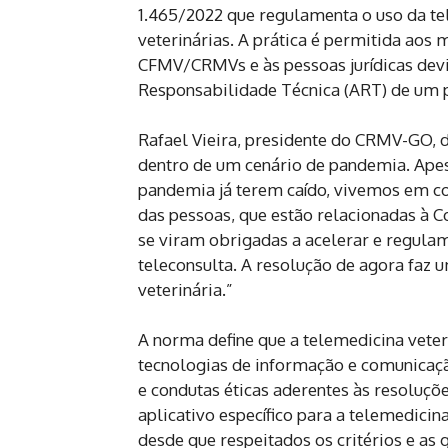
1.465/2022 que regulamenta o uso da te
veterinárias. A prática é permitida aos 
CFMV/CRMVs e às pessoas jurídicas dev
Responsabilidade Técnica (ART) de um pr
Rafael Vieira, presidente do CRMV-GO, 
dentro de um cenário de pandemia. Apesa
pandemia já terem caído, vivemos em co
das pessoas, que estão relacionadas à C
se viram obrigadas a acelerar e regulam
teleconsulta. A resolução de agora faz 
veterinária.”
A norma define que a telemedicina veteri
tecnologias de informação e comunicaçã
e condutas éticas aderentes às resoluçõ
aplicativo específico para a telemedicin
desde que respeitados os critérios e as