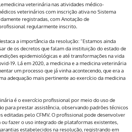
lemedicina veterinária nas atividades médico-
médicos veterinários com inscrição ativa no Sistema
idamente registradas, com Anotação de
ofissional regularmente inscrito.
destaca a importância da resolução: “Estamos ainda
r de os decretos que falam da instituição do estado de
ndições epidemiológicas e até transformações na vida
ovid-19. Lá em 2020, a medicina e a medicina veterinária
entar um processo que já vinha acontecendo, que era a
uma adequação mais pertinente ao exercício da medicina
nária é o exercício profissional por meio do uso de
o para prestar assistência, observando padrões técnicos
es editadas pelo CFMV. O profissional pode desenvolver
a ou fazer o uso integrado de plataformas existentes,
 garantias estabelecidos na resolução, registrando em