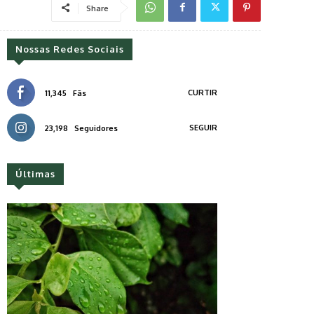
Share
Nossas Redes Sociais
CURTIR
11,345
Fãs
SEGUIR
23,198
Seguidores
Últimas