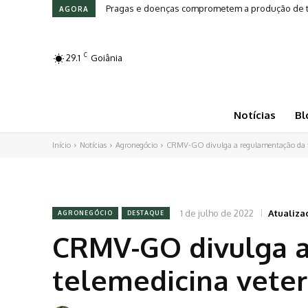
Pragas e doenças comprometem a produção de toma
Leilões em Alta: Genética e investimento movi
AGORA
C
29.1
Goiânia
Notícias
Bl
Início
Notícias
Agronegócio
CRMV-GO divulga a regulamentação da te
1 de julho de 2022
Atualiza
AGRONEGÓCIO
DESTAQUE
CRMV-GO divulga 
telemedicina veter