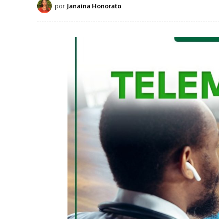
por
Janaina Honorato