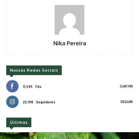
Nika Pereira
Nossas Redes Sociais
CURTIR
11,345
Fãs
SEGUIR
23,198
Seguidores
Últimas