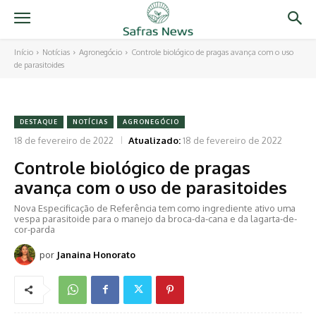
Início
Notícias
Agronegócio
Controle biológico de pragas avança com o uso
de parasitoides
DESTAQUE
NOTÍCIAS
AGRONEGÓCIO
18 de fevereiro de 2022
Atualizado:
18 de fevereiro de 2022
Controle biológico de pragas
avança com o uso de parasitoides
Nova Especificação de Referência tem como ingrediente ativo uma
vespa parasitoide para o manejo da broca-da-cana e da lagarta-de-
cor-parda
por
Janaina Honorato