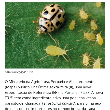
Foto: Divulgação/CNA
O Ministério da Agricultura, Pecuária e Abastecimento
(Mapa) publicou, na última sexta-feira (11), uma nova
Especificação de Referência (ER) na
Portaria nº 527
. A nova
ER 51 tem como ingrediente ativo uma pequena vespa
parasitoide, chamada
Tetrastichus howardi
, para o manejo
de duas pragas importantes no campo: broca-da-cana