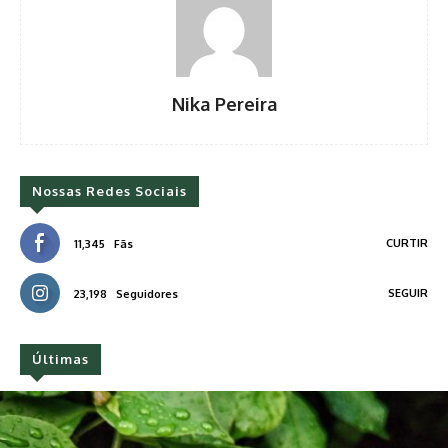
Nika Pereira
Nossas Redes Sociais
CURTIR
11,345
Fãs
SEGUIR
23,198
Seguidores
Últimas