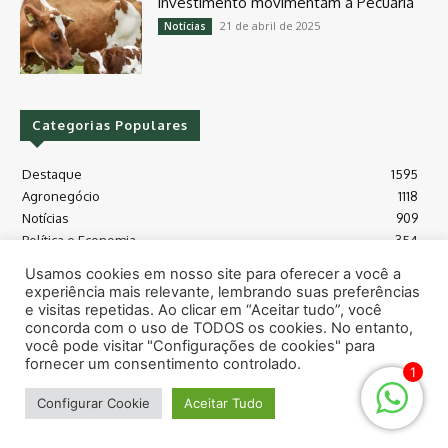
investimento movimentam a Pecuária
21 de abril de 2025
Notícias
Categorias Populares
Destaque
1595
Agronegócio
1118
Notícias
909
Política e Economia
354
Políticas Agrícola
175
Usamos cookies em nosso site para oferecer a você a
Máquinas e Tecnologia
128
experiência mais relevante, lembrando suas preferências
Grãos - soja e milho
118
e visitas repetidas. Ao clicar em “Aceitar tudo”, você
concorda com o uso de TODOS os cookies. No entanto,
Meio Ambiente
115
você pode visitar "Configurações de cookies" para
fornecer um consentimento controlado.
1
© Todos os direitos reservados safras.news
Configurar Cookie
Aceitar Tudo
Sobre
Contato
Termos de uso
Política de privacidade