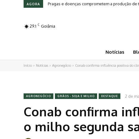
Pragas e doenças comprometem a produção de to
Leilões em Alta: Genética e investimento mo
AGORA
C
29.1
Goiânia
Notícias
Bl
Início
Notícias
Agronegócio
Conab confirma influência positiva do cli
2 de ma
AGRONEGÓCIO
GRÃOS - SOJA E MILHO
DESTAQUE
Conab confirma inf
o milho segunda sa