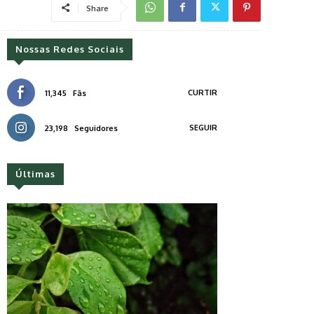
Share
Nossas Redes Sociais
CURTIR
11,345
Fãs
SEGUIR
23,198
Seguidores
Últimas