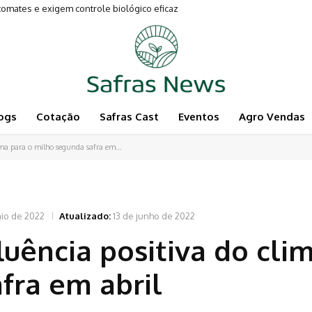
mates e exigem controle biológico eficaz
vimentam a Pecuária
ogs
Cotação
Safras Cast
Eventos
Agro Vendas
ma para o milho segunda safra em...
io de 2022
Atualizado:
13 de junho de 2022
luência positiva do cli
fra em abril