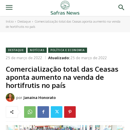
Início
Destaque
Comercialização total das Ceasas aponta aumento na venda
de hortifrutis no país
DESTAQUE
NOTÍCIAS
POLÍTICA E ECONOMIA
25 de março de 2022
Atualizado:
25 de março de 2022
Comercialização total das Ceasas
aponta aumento na venda de
hortifrutis no país
por
Janaina Honorato