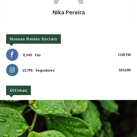
Nika Pereira
Nossas Redes Sociais
CURTIR
11,345
Fãs
SEGUIR
23,198
Seguidores
Últimas