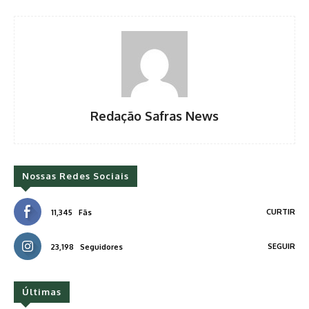
Redação Safras News
Nossas Redes Sociais
CURTIR
11,345
Fãs
SEGUIR
23,198
Seguidores
Últimas