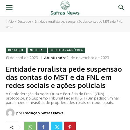
Início
Destaque
Entidade ruralista pede suspensão das contas do MST e da FNL
em...
DESTAQUE
NOTÍCIAS
POLÍTICAS AGRÍCOLA
13 de abril de 2023
Atualizado:
21 de novembro de 2023
Entidade ruralista pede suspensão
das contas do MST e da FNL em
redes sociais e ações policiais
A Confederação da Agricultura e Pecuária do Brasil (CNA)
protocolou no Supremo Tribunal Federal (STF) um pedido liminar
para impedir invasões de propriedades rurais em todo o país.
por
Redação Safras News