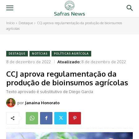
Início
Destaque
CCJ aprova regulamentação da produção de bioinsumos
agrícolas
DESTAQUE
NOTÍCIAS
POLÍTICAS AGRÍCOLA
8 de dezembro de 2022
Atualizado:
8 de dezembro de 2022
CCJ aprova regulamentação da
produção de bioinsumos agrícolas
Texto aprovado é substitutivo de Diego Garcia
por
Janaina Honorato