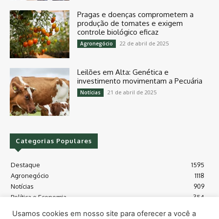
Pragas e doenças comprometem a
produção de tomates e exigem
controle biológico eficaz
22 de abril de 2025
Agronegócio
Leilões em Alta: Genética e
investimento movimentam a Pecuária
21 de abril de 2025
Notícias
Categorias Populares
Destaque
1595
Agronegócio
1118
Notícias
909
Política e Economia
354
Políticas Agrícola
175
Usamos cookies em nosso site para oferecer a você a
Máquinas e Tecnologia
128