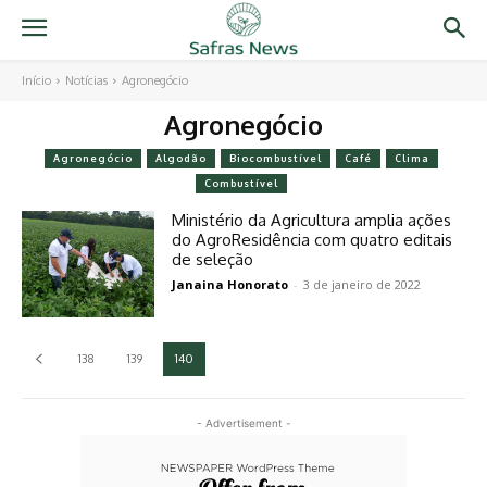
Início
Notícias
Agronegócio
Agronegócio
Agronegócio
Algodão
Biocombustível
Café
Clima
Combustível
Ministério da Agricultura amplia ações
do AgroResidência com quatro editais
de seleção
Janaina Honorato
-
3 de janeiro de 2022
138
139
140
- Advertisement -