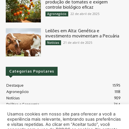
produção de tomates e exigem
controle biológico eficaz
22 de abril de 2025
Agronegócio
Leilões em Alta: Genética e
investimento movimentam a Pecuária
21 de abril de 2025
Notícias
Categorias Populares
Destaque
1595
Agronegócio
1118
Notícias
909
Política e Economia
354
Políticas Agrícola
175
Usamos cookies em nosso site para oferecer a você a
Máquinas e Tecnologia
128
experiência mais relevante, lembrando suas preferências
Grãos - soja e milho
118
e visitas repetidas. Ao clicar em “Aceitar tudo”, você