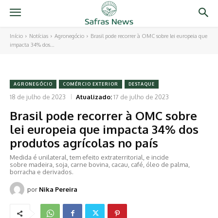
Início
Notícias
Agronegócio
Brasil pode recorrer à OMC sobre lei europeia que
impacta 34% dos...
AGRONEGÓCIO
COMÉRCIO EXTERIOR
DESTAQUE
18 de julho de 2023
Atualizado:
17 de julho de 2023
Brasil pode recorrer à OMC sobre
lei europeia que impacta 34% dos
produtos agrícolas no país
Medida é unilateral, tem efeito extraterritorial, e incide
sobre madeira, soja, carne bovina, cacau, café, óleo de palma,
borracha e derivados.
por
Nika Pereira