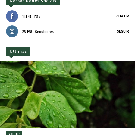
Nossas Redes Sociais
CURTIR
11,345
Fãs
SEGUIR
23,198
Seguidores
Últimas
Notícias