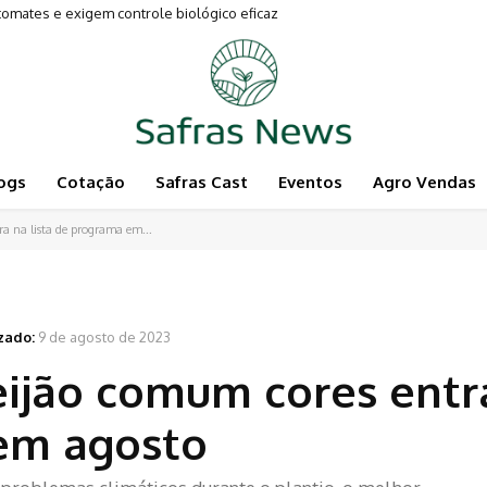
ates e exigem controle biológico eficaz
imentam a Pecuária
ogs
Cotação
Safras Cast
Eventos
Agro Vendas
a na lista de programa em...
zado:
9 de agosto de 2023
eijão comum cores entr
 em agosto