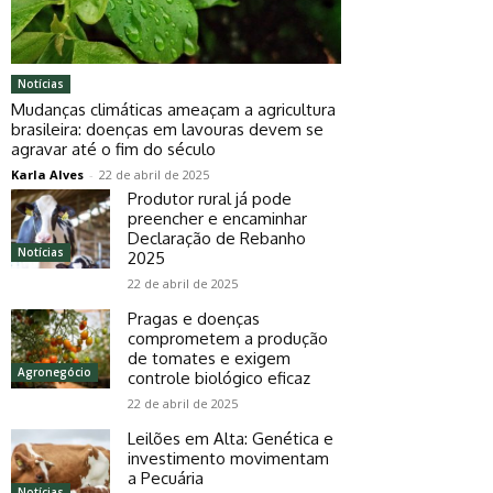
Notícias
Mudanças climáticas ameaçam a agricultura
brasileira: doenças em lavouras devem se
agravar até o fim do século
Karla Alves
-
22 de abril de 2025
Produtor rural já pode
preencher e encaminhar
Declaração de Rebanho
Notícias
2025
22 de abril de 2025
Pragas e doenças
comprometem a produção
de tomates e exigem
Agronegócio
controle biológico eficaz
22 de abril de 2025
Leilões em Alta: Genética e
investimento movimentam
a Pecuária
Notícias