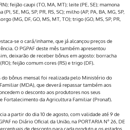
 RN); feijão caupi (TO, MA, MT); leite (PE, SE); mamona
(PI, SE, MG, SP, PR, RS, SC); milho (AP, PA, BA, MG, SP,
 sorgo (MG, DF, GO, MS, MT, TO); trigo (GO, MS, SP, PR,
estaca-se o cará/inhame, que já alcançou preços de
erência. O PGPAF deste mês também apresentou
ssim, deixarão de receber bônus em agosto: borracha
(RO); feijão comum cores (RS) e trigo (DF).
 do bônus mensal foi realizada pelo Ministério do
 Familiar (MDA), que deverá repassar também aos
, concedem o desconto aos produtores nos seus
 Fortalecimento da Agricultura Familiar (Pronaf).
cia a partir do dia 10 de agosto, com validade até 9 de
PGPAF no Diário Oficial da União, na PORTARIA Nº 26, DE
rcentuais de desconto para cada produto e os estados