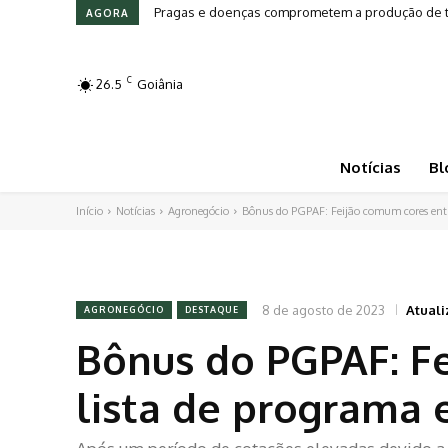
Pragas e doenças comprometem a produção de tom
Leilões em Alta: Genética e investimento mov
AGORA
C
26.5
Goiânia
Notícias
Bl
Início
Notícias
Agronegócio
Bônus do PGPAF: Feijão comum cores entr
8 de agosto de 2023
Atuali
AGRONEGÓCIO
DESTAQUE
Bônus do PGPAF: F
lista de programa