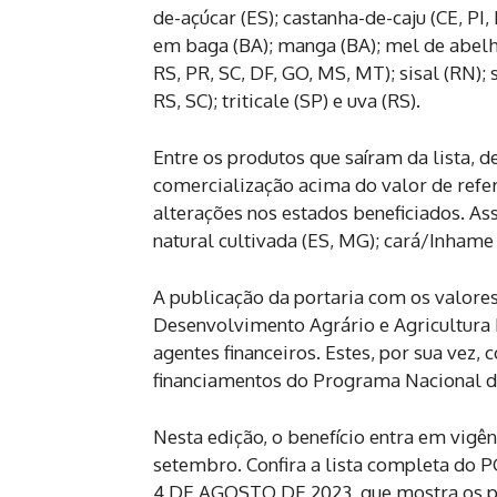
de-açúcar (ES); castanha-de-caju (CE, PI,
em baga (BA); manga (BA); mel de abelha 
RS, PR, SC, DF, GO, MS, MT); sisal (RN);
RS, SC); triticale (SP) e uva (RS).
Entre os produtos que saíram da lista, d
comercialização acima do valor de ref
alterações nos estados beneficiados. A
natural cultivada (ES, MG); cará/Inhame 
A publicação da portaria com os valores
Desenvolvimento Agrário e Agricultura
agentes financeiros. Estes, por sua vez
financiamentos do Programa Nacional de
Nesta edição, o benefício entra em vigên
setembro. Confira a lista completa do 
4 DE AGOSTO DE 2023, que mostra os pe