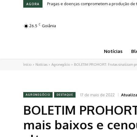
Pragas e doenças comprometem a produção de tomat
Leilões em Alta: Genética e investimento movim
AGORA
C
26.5
Goiânia
Notícias
Bl
Início
Notícias
Agronegócio
BOLETIM PROHORT: Frutas sinalizam preç
17 de maio de 2022
Atualiz
AGRONEGÓCIO
DESTAQUE
BOLETIM PROHORT: 
mais baixos e cen