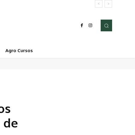
Agro Cursos
os
 de