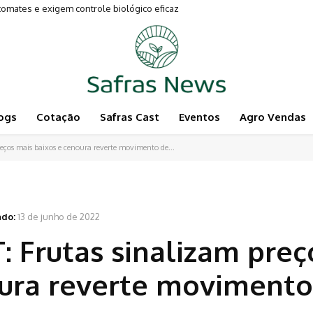
es e exigem controle biológico eficaz
entam a Pecuária
ogs
Cotação
Safras Cast
Eventos
Agro Vendas
os mais baixos e cenoura reverte movimento de...
ado:
13 de junho de 2022
Frutas sinalizam preç
oura reverte movimento