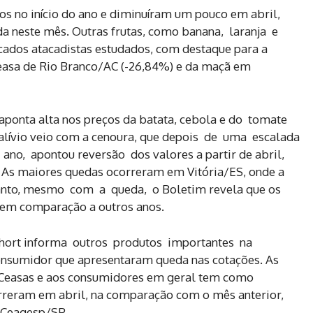
s no início do ano e diminuíram um pouco em abril,
da neste mês. Outras frutas, como banana, laranja e
ados atacadistas estudados, com destaque para a
Ceasa de Rio Branco/AC (-26,84%) e da maçã em
aponta alta nos preços da batata, cebola e do tomate
 alívio veio com a cenoura, que depois de uma escalada
o, apontou reversão dos valores a partir de abril,
 As maiores quedas ocorreram em Vitória/ES, onde a
ntanto, mesmo com a queda, o Boletim revela que os
 em comparação a outros anos.
Prohort informa outros produtos importantes na
nsumidor que apresentaram queda nas cotações. As
s Ceasas e aos consumidores em geral tem como
orreram em abril, na comparação com o mês anterior,
a Ceagesp/SP.