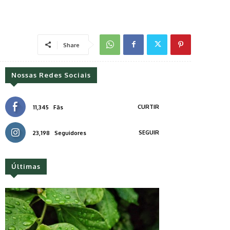
Share
Nossas Redes Sociais
CURTIR
11,345
Fãs
SEGUIR
23,198
Seguidores
Últimas