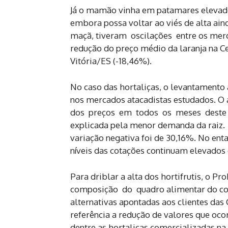
Já o mamão vinha em patamares elevado
embora possa voltar ao viés de alta ain
maçã, tiveram oscilações entre os merc
redução do preço médio da laranja na 
Vitória/ES (-18,46%).
No caso das hortaliças, o levantamento 
nos mercados atacadistas estudados. O
dos preços em todos os meses deste an
explicada pela menor demanda da raiz.
variação negativa foi de 30,16%. No e
níveis das cotações continuam elevados
Para driblar a alta dos hortifrutis, o 
composição do quadro alimentar do co
alternativas apontadas aos clientes da
referência a redução de valores que oc
dentre as hortaliças comercializadas n