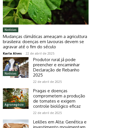
Notícias
Mudanças climáticas ameaçam a agricultura
brasileira: doenças em lavouras devem se
agravar até o fim do século
Karla Alves
-
22 de abril de 2025
Produtor rural já pode
preencher e encaminhar
Declaração de Rebanho
Notícias
2025
22 de abril de 2025
Pragas e doenças
comprometem a produção
de tomates e exigem
Agronegócio
controle biológico eficaz
22 de abril de 2025
Leilões em Alta: Genética e
investimento movimentam