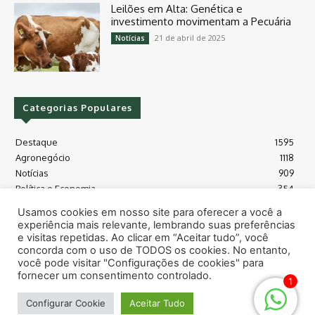
Leilões em Alta: Genética e
investimento movimentam a Pecuária
21 de abril de 2025
Notícias
Categorias Populares
Destaque
1595
Agronegócio
1118
Notícias
909
Política e Economia
354
Políticas Agrícola
175
Usamos cookies em nosso site para oferecer a você a
Máquinas e Tecnologia
128
experiência mais relevante, lembrando suas preferências
Grãos - soja e milho
118
e visitas repetidas. Ao clicar em “Aceitar tudo”, você
concorda com o uso de TODOS os cookies. No entanto,
Meio Ambiente
115
você pode visitar "Configurações de cookies" para
fornecer um consentimento controlado.
1
© Todos os direitos reservados safras.news
Configurar Cookie
Aceitar Tudo