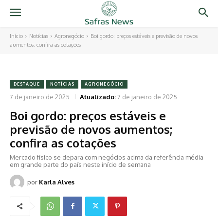
Início
Notícias
Agronegócio
Boi gordo: preços estáveis e previsão de novos
aumentos; confira as cotações
DESTAQUE
NOTÍCIAS
AGRONEGÓCIO
7 de janeiro de 2025
Atualizado:
7 de janeiro de 2025
Boi gordo: preços estáveis e
previsão de novos aumentos;
confira as cotações
Mercado físico se depara com negócios acima da referência média
em grande parte do país neste início de semana
por
Karla Alves