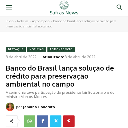
Início
Notícias
Agronegócio
Banco do Brasil lança solução de crédito para
preservação ambiental no campo
DESTAQUE
NOTÍCIAS
AGRONEGÓCIO
8 de abril de 2022
Atualizado:
8 de abril de 2022
Banco do Brasil lança solução de
crédito para preservação
ambiental no campo
A cerimônia teve participação do presidente Jair Bolsonaro e do
ministro Marcos Montes
por
Janaina Honorato