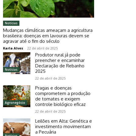
Notícias
Mudanças climáticas ameaçam a agricultura
brasileira: doenças em lavouras devem se
agravar até o fim do século
Karla Alves
-
22 de abril de 2025
Produtor rural já pode
preencher e encaminhar
Declaração de Rebanho
Notícias
2025
22 de abril de 2025
Pragas e doenças
comprometem a produção
de tomates e exigem
Agronegócio
controle biológico eficaz
22 de abril de 2025
Leilões em Alta: Genética e
investimento movimentam
a Pecuária
Notícias