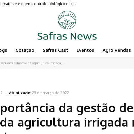
ates e exigem controle biológico eficaz
imentam a Pecuária
ogs
Cotação
Safras Cast
Eventos
Agro Vendas
ecursos hídricos e da agricultura irrigada...
22
Atualizado:
23 de março de 2022
portância da gestão de
 da agricultura irrigada