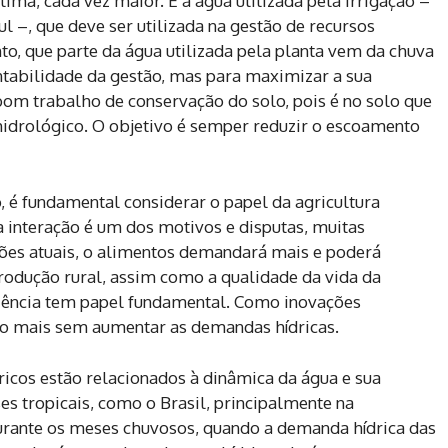
ima, cada vez maior. É a água utilizada pela irrigação –
l –, que deve ser utilizada na gestão de recursos
to, que parte da água utilizada pela planta vem da chuva
ntabilidade da gestão, mas para maximizar a sua
bom trabalho de conservação do solo, pois é no solo que
 hidrológico. O objetivo é semper reduzir o escoamento
 é fundamental considerar o papel da agricultura
a interação é um dos motivos e disputas, muitas
ões atuais, o alimentos demandará mais e poderá
rodução rural, assim como a qualidade da vida da
 ciência tem papel fundamental. Como inovações
o mais sem aumentar as demandas hídricas.
icos estão relacionados à dinâmica da água e sua
s tropicais, como o Brasil, principalmente na
durante os meses chuvosos, quando a demanda hídrica das