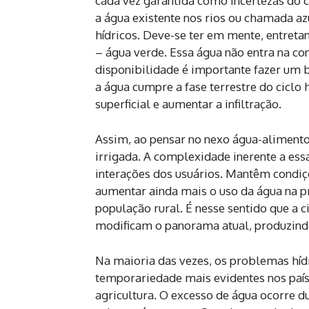
cada vez garantida como incertezas do cl
a água existente nos rios ou chamada azu
hídricos. Deve-se ter em mente, entretan
– água verde. Essa água não entra na co
disponibilidade é importante fazer um 
a água cumpre a fase terrestre do ciclo
superficial e aumentar a infiltração.
Assim, ao pensar no nexo água-alimento,
irrigada. A complexidade inerente a ess
interações dos usuários. Mantêm condiç
aumentar ainda mais o uso da água na p
população rural. É nesse sentido que a
modificam o panorama atual, produzind
Na maioria das vezes, os problemas hídr
temporariedade mais evidentes nos paíse
agricultura. O excesso de água ocorre 