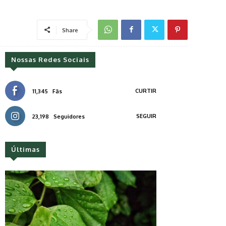
Share
Nossas Redes Sociais
CURTIR
11,345
Fãs
SEGUIR
23,198
Seguidores
Últimas