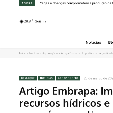
Pragas e doenças comprometem a produção de tom
Leilões em Alta: Genética e investimento mov
AGORA
C
28.8
Goiânia
Notícias
Bl
Início
Notícias
Agronegócio
Artigo Embrapa: Importância da gestão de r
23 de março de 20
DESTAQUE
NOTÍCIAS
AGRONEGÓCIO
Artigo Embrapa: Im
recursos hídricos e