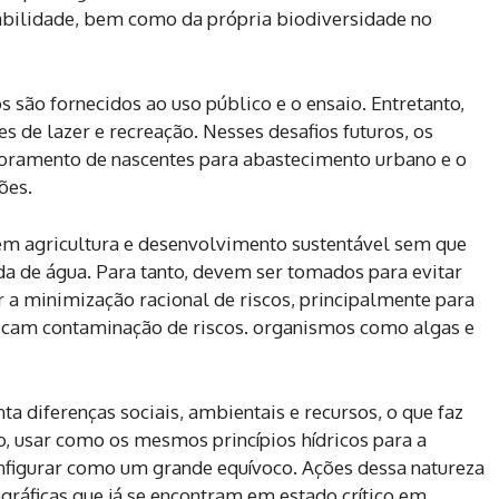
abilidade, bem como da própria biodiversidade no
 são fornecidos ao uso público e o ensaio. Entretanto,
s de lazer e recreação. Nesses desafios futuros, os
itoramento de nascentes para abastecimento urbano e o
ões.
em agricultura e desenvolvimento sustentável sem que
da de água. Para tanto, devem ser tomados para evitar
r a minimização racional de riscos, principalmente para
plicam contaminação de riscos. organismos como algas e
a diferenças sociais, ambientais e recursos, o que faz
to, usar como os mesmos princípios hídricos para a
onfigurar como um grande equívoco. Ações dessa natureza
gráficas que já se encontram em estado crítico em