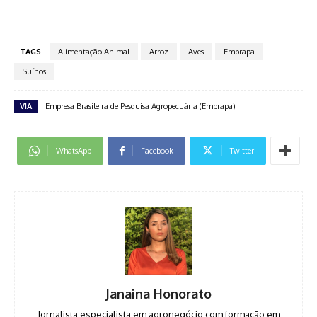
TAGS
Alimentação Animal
Arroz
Aves
Embrapa
Suínos
VIA
Empresa Brasileira de Pesquisa Agropecuária (Embrapa)
WhatsApp
Facebook
Twitter
Janaina Honorato
Jornalista especialista em agronegócio com formação em