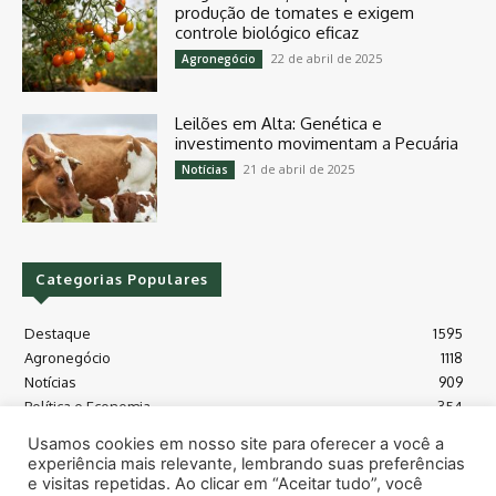
produção de tomates e exigem
controle biológico eficaz
22 de abril de 2025
Agronegócio
Leilões em Alta: Genética e
investimento movimentam a Pecuária
21 de abril de 2025
Notícias
Categorias Populares
Destaque
1595
Agronegócio
1118
Notícias
909
Política e Economia
354
Políticas Agrícola
175
Usamos cookies em nosso site para oferecer a você a
Máquinas e Tecnologia
128
experiência mais relevante, lembrando suas preferências
Grãos - soja e milho
118
e visitas repetidas. Ao clicar em “Aceitar tudo”, você