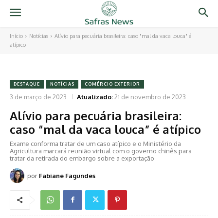
Início
Notícias
Alívio para pecuária brasileira: caso "mal da vaca louca" é
atípico
DESTAQUE
NOTÍCIAS
COMÉRCIO EXTERIOR
3 de março de 2023
Atualizado:
21 de novembro de 2023
Alívio para pecuária brasileira:
caso “mal da vaca louca” é atípico
Exame conforma tratar de um caso atípico e o Ministério da
Agricultura marcará reunião virtual com o governo chinês para
tratar da retirada do embargo sobre a exportação
por
Fabiane Fagundes