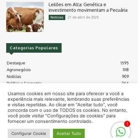
Leilões em Alta: Genética e
investimento movimentam a Pecuária
21 de abril de 2025
Notícias
Categorias Populares
Destaque
1595
Agronegócio
1118
Notícias
909
Política e Economia
354
Políticas Agrícola
175
Usamos cookies em nosso site para oferecer a você a
Máquinas e Tecnologia
128
experiência mais relevante, lembrando suas preferências
Grãos - soja e milho
118
e visitas repetidas. Ao clicar em “Aceitar tudo”, você
concorda com o uso de TODOS os cookies. No entanto,
Meio Ambiente
115
você pode visitar "Configurações de cookies" para
fornecer um consentimento controlado.
1
© Todos os direitos reservados safras.news
Configurar Cookie
Aceitar Tudo